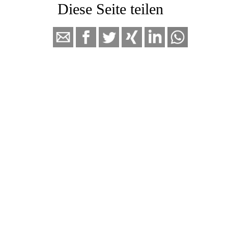
Diese Seite
teilen
ArbeitsGemeinschaft Windenergie
Eifel & Börde (AGW)
Wir greifen die Schattenseiten der Energiewende in
Deutschland auf und geben einen Anstoß zu einer
notwendigen Debatte. Wir äußern uns kompetent, klar,
sachlich und nicht ideologisch zu den Themen rund um die
Energiewende unter der besonderen Berücksichtigung der
Windkraft.
mehr über die AGW
© 2020 - 2026 ArbeitsGemeinschaft Windenergie Eifel & Börde • Mitglied
bei
Vernunftkraft NRW
•
Impressum